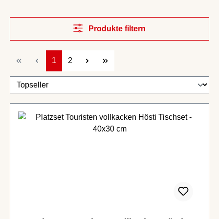
Produkte filtern
Seite
Seite
1
2