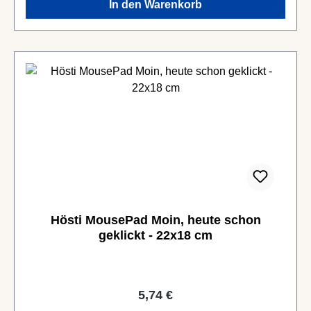
In den Warenkorb
Hösti MousePad Moin, heute schon
geklickt - 22x18 cm
Regulärer Preis:
5,74 €