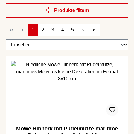
Produkte filtern
Seite
Seite
Seite
Seite
Seite
1
2
3
4
5
Möwe Hinnerk mit Pudelmütze maritime