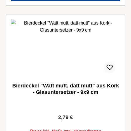
Bierdeckel "Watt mutt, datt mutt" aus Kork
- Glasuntersetzer - 9x9 cm
Regulärer Preis:
2,79 €
Preise inkl. MwSt. zzgl. Versandkosten