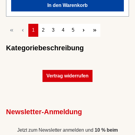
In den Warenkorb
Seite
Seite
Seite
Seite
Seite
1
2
3
4
5
Kategoriebeschreibung
Vertrag widerrufen
Newsletter-Anmeldung
Jetzt zum Newsletter anmelden und
10 % beim